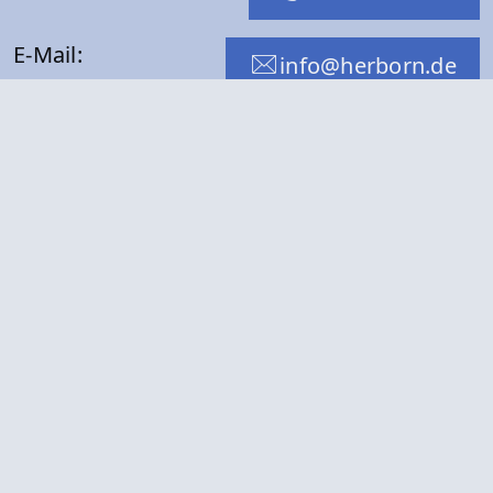
E-Mail:
info@herborn.de
Folge uns mit:
WhatsApp
Facebook
Instagram
RSS-Feed
Öffnungszeiten
Montag