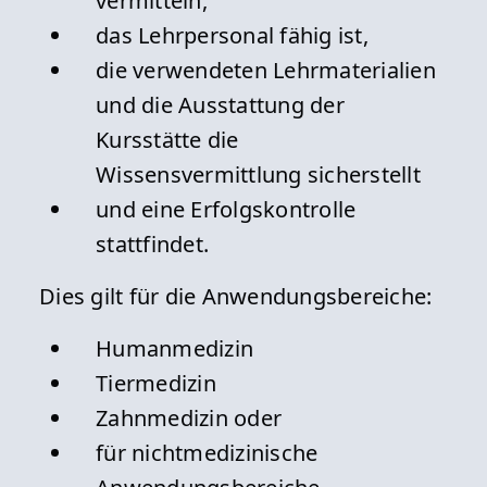
vermitteln,
Webseite:
das Lehrpersonal fähig ist,
Hessisches Ministerium
für Landwirtschaft und Umwelt,
die verwendeten Lehrmaterialien
Weinbau, Forsten, Jagd und Heimat
und die Ausstattung der
E-Mail:
Kursstätte die
poststelle@umwelt.hessen.de
Wissensvermittlung sicherstellt
und eine Erfolgskontrolle
Detailansicht »
stattfindet.
Dies gilt für die Anwendungsbereiche:
Humanmedizin
Tiermedizin
Zahnmedizin oder
für nichtmedizinische