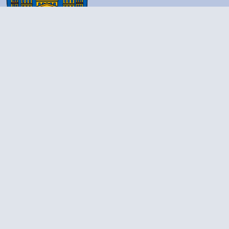
Postanschrift:
Hauptstraße 39
35745 Herborn
Haupteingang und Lieferanschrift:
Turmstraße 14-16
35745 Herborn
Behördenhotline:
+49 115
Telefon:
+49 2772 708 0