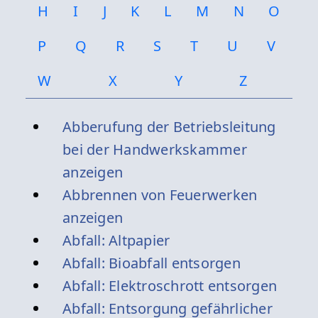
H
I
J
K
L
M
N
O
P
Q
R
S
T
U
V
W
X
Y
Z
Abberufung der Betriebsleitung
bei der Handwerkskammer
anzeigen
Abbrennen von Feuerwerken
anzeigen
Abfall: Altpapier
Abfall: Bioabfall entsorgen
Abfall: Elektroschrott entsorgen
Abfall: Entsorgung gefährlicher