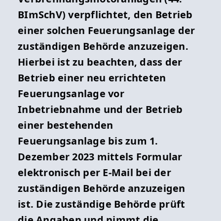
Webseite:
https://rp-giessen.hessen.de/
BImSchV) verpflichtet, den Betrieb
Telefon: +49 641 303-0 (Zentrale)
Webseite:
https://rp-giessen.hessen.de/
einer solchen Feuerungsanlage der
Telefax: +49 641 303-2197
E-Mail:
zuständigen Behörde anzuzeigen.
verwaltungsportal.AbtIV@rpgi.hessen.de
Webseite:
https://rp-giessen.hessen.de/
Hierbei ist zu beachten, dass der
Webseite:
https://rp-giessen.hessen.de/
Betrieb einer neu errichteten
E-Mail:
Detailansicht »
Feuerungsanlage vor
verwaltungsportal.AbtIV@rpgi.hessen.de
Inbetriebnahme und der Betrieb
einer bestehenden
Öffnungszeiten
Feuerungsanlage bis zum 1.
Dezember 2023 mittels Formular
Das Regierungspräsidium Gießen ist
elektronisch per E-Mail bei der
täglich telefonisch erreichbar:
zuständigen Behörde anzuzeigen
Montags - donnerstags 08:00 - 16:30 Uhr
ist. Die zuständige Behörde prüft
Freitags 08:00 - 15:00 Uhr
die Angaben und nimmt die