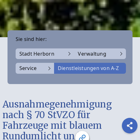
Sie sind hier:
Stadt Herborn
Verwaltung
Service
Dienstleistungen von A-Z
Ausnahmegenehmigung
nach § 70 StVZO für
Fahrzeuge mit blauem
Rundumlicht und