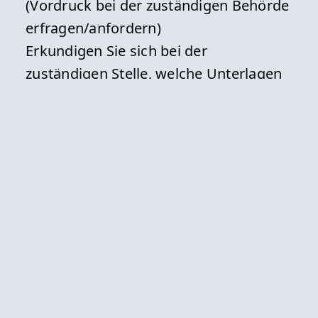
(Vordruck bei der zuständigen Behörde
erfragen/anfordern)
Erkundigen Sie sich bei der
zuständigen Stelle, welche Unterlagen
Sie im konkreten Fall vorlegen müssen.
Weitere Angaben zu den erforderlichen
Unterlagen entnehmen Sie dem
Antragsformular.
Handlungsgrundlage(n)
Verordnung zum Schutz von
Tieren im Zusammenhang mit der
Schlachtung oder Tötung und zur