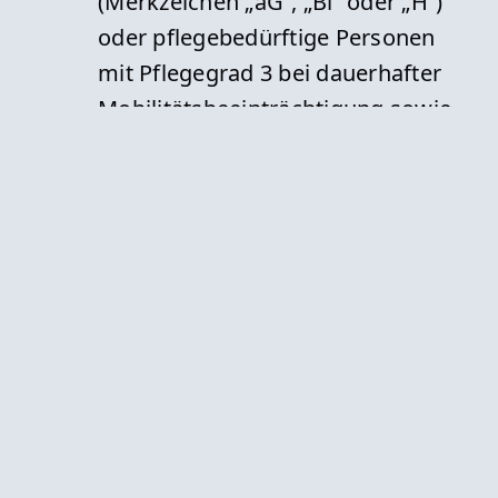
(Merkzeichen „aG“, „Bl“ oder „H“)
oder pflegebedürftige Personen
mit Pflegegrad 3 bei dauerhafter
Mobilitätsbeeinträchtigung sowie
mit Pflegegrad 4 oder 5.
Eine Genehmigung durch
die Krankenkasse ist nicht
erforderlich, wenn eine
Krankenfahrt beispielsweise
mit einem Taxi oder
Mietwagen verordnet wird.
Eine Genehmigung ist aber
erforderlich, wenn die
Beförderung aufgrund der