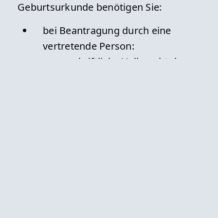
Geburtsurkunde benötigen Sie:
bei Beantragung durch eine
vertretende Person:
schriftliche Vollmacht der
berechtigten Person,
deren Personalausweis oder
Reisepass (Original oder
beglaubigte Kopie)
und den Personalausweis
oder Reisepass der
vertretenden Person
bestimmte Personen müssen
zusätzlich ein rechtliches oder ein
berechtigtes Interesse glaubhaft