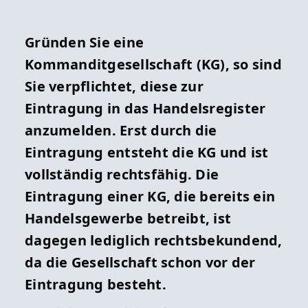
Formulare
Gründen Sie eine
Kommanditgesellschaft (KG), so sind
Kontakt
Sie verpflichtet, diese zur
Ihr zuständiges Amtsgericht
Eintragung in das Handelsregister
finden Sie über das Orts- und
anzumelden. Erst durch die
Gerichtsverzeichnis
Eintragung entsteht die KG und ist
vollständig rechtsfähig. Die
Webseite:
Orts- und
Eintragung einer KG, die bereits ein
Gerichtsverzeichnis
Handelsgewerbe betreibt, ist
dagegen lediglich rechtsbekundend,
Detailansicht »
da die Gesellschaft schon vor der
Eintragung besteht.