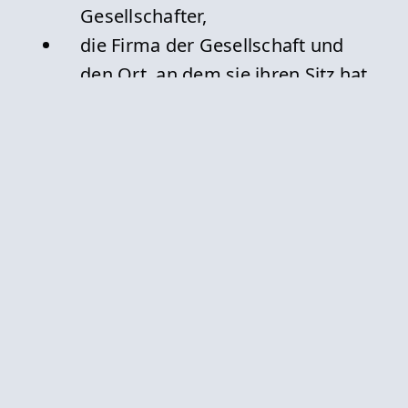
Gesellschafter,
die Firma der Gesellschaft und
den Ort, an dem sie ihren Sitz hat,
sowie die inländische
Geschäftsanschrift,
die Vertretungsmacht der
Gesellschafter und
alle Kommanditisten sowie den
Betrag der Einlage eines jeden
von ihnen.
Die Anmeldung muss ferner die
von der inländischen
Geschäftsanschrift abweichende
Lage der Geschäftsräume und