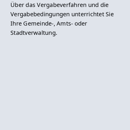
Über das Vergabeverfahren und die
Vergabebedingungen unterrichtet Sie
Ihre Gemeinde-, Amts- oder
Stadtverwaltung.
Ansprechpunkt
Bitte wenden Sie sich an die
Gemeinde-, Amts- oder
Stadtverwaltung.
Voraussetzungen
Welche Voraussetzungen für die
Nutzung der Sportstätte erfüllt werden
müssen, erfahren Sie bei der