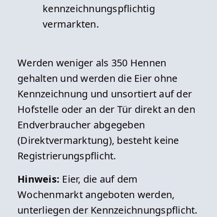
Das Regierungspräsidium Gießen ist
kennzeichnungspflichtig
täglich telefonisch erreichbar:
vermarkten.
Montags - donnerstags 08:00 - 16:30
Uhr
Werden weniger als 350 Hennen
Freitags 08:00 - 15:00 Uhr
gehalten und werden die Eier ohne
Kennzeichnung und unsortiert auf der
Hinweis: Für einen persönlichen
Hofstelle oder an der Tür direkt an den
Besuch vereinbaren Sie bitte einen
Endverbraucher abgegeben
Termin.
(Direktvermarktung), besteht keine
Registrierungspflicht.
Detailansicht »
Hinweis:
Eier, die auf dem
Wochenmarkt angeboten werden,
unterliegen der Kennzeichnungspflicht.