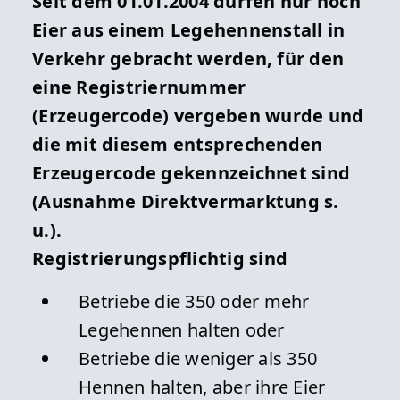
Seit dem 01.01.2004 dürfen nur noch
Eier aus einem Legehennenstall in
Kontakt
Verkehr gebracht werden, für den
Regierungspräsidium Gießen -
eine Registriernummer
Dezernat 51.3 - Qualitätssicherung
(Erzeugercode) vergeben wurde und
für Futtermittel und tierische
die mit diesem entsprechenden
Erzeugnisse
Erzeugercode gekennzeichnet sind
Schanzenfeldstraße 8-12
(Ausnahme Direktvermarktung s.
35578 Wetzlar
u.).
Registrierungspflichtig sind
Telefon: +49 641 303-0
Betriebe die 350 oder mehr
E-Mail:
AbtV@rpgi.hessen.de
Legehennen halten oder
Betriebe die weniger als 350
Öffnungszeiten
Hennen halten, aber ihre Eier