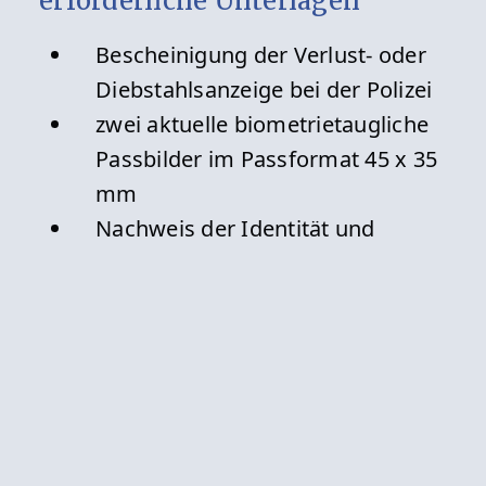
erforderliche Unterlagen
Bescheinigung der Verlust- oder
Diebstahlsanzeige bei der Polizei
zwei aktuelle biometrietaugliche
Passbilder im Passformat 45 x 35
mm
Nachweis der Identität und
Staatsangehörigkeit (z. B.
Personalausweis, Kopie des
verlorenen oder gestohlenen
Reisepasses)
Handlungsgrundlage(n)
§ 7 Passverordnung (PassV)