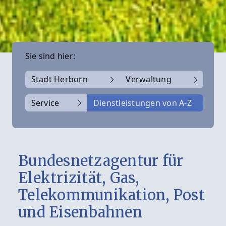
Sie sind hier:
Stadt Herborn
Verwaltung
Service
Dienstleistungen von A-Z
Bundesnetzagentur für
Elektrizität, Gas,
Telekommunikation, Post
und Eisenbahnen