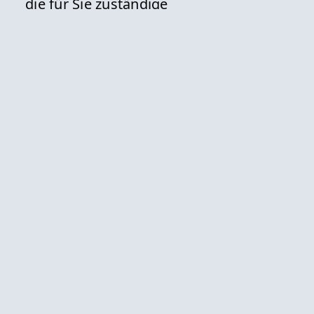
die für Sie zuständige
Straßenverkehrsbehörde
Fristen
Die Geltungsdauer der
Ausnahmegenehmigung ist in der
Regel befristet.
zuständige Stelle
die Straßenverkehrsbehörde
Bearbeitungsdauer
variiert zwischen den Behörden
Voraussetzungen