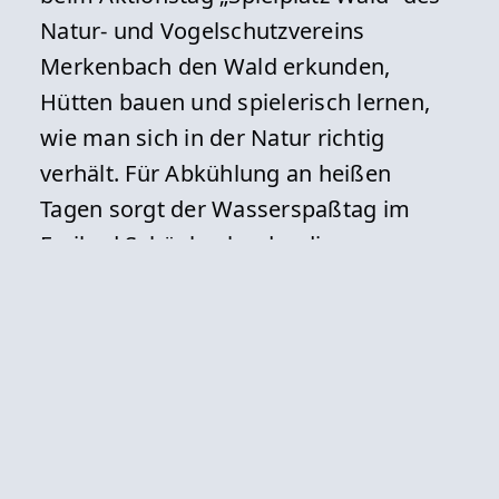
Natur- und Vogelschutzvereins
Merkenbach den Wald erkunden,
Hütten bauen und spielerisch lernen,
wie man sich in der Natur richtig
verhält. Für Abkühlung an heißen
Tagen sorgt der Wasserspaßtag im
Freibad Schönbach oder die
Ferienpass-Schwimmbadkarte für das
Freibad, die mehrere vergünstigte
Besuche während der Sommerferien
ermöglicht. Am 16. Juli führt ein
Ausflug zum Freizeitpark Fort Fun
Abenteuerland ins Sauerland – mit
Achterbahn, Riesenrad,