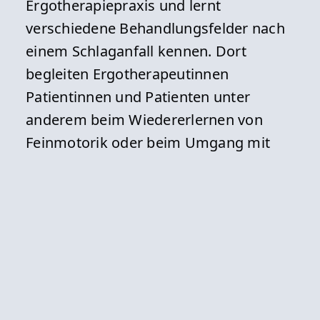
Ergotherapiepraxis und lernt
verschiedene Behandlungsfelder nach
einem Schlaganfall kennen. Dort
begleiten Ergotherapeutinnen
Patientinnen und Patienten unter
anderem beim Wiedererlernen von
Feinmotorik oder beim Umgang mit
kognitiven Folgeschäden.
Bei einer gemeinsamen
Abschlussveranstaltung am
Donnerstagabend hatten die
Medizinstudentinnen und -studenten
die Gelegenheit, sich mit den
beteiligten Akteurinnen und Akteuren