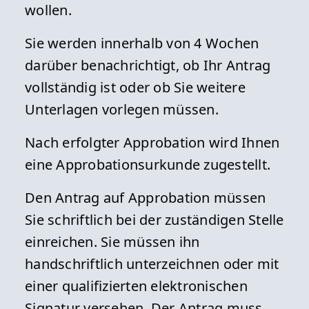
Montags - donnerstags 08:00 - 16:30
wollen.
Uhr
Sie werden innerhalb von 4 Wochen
Freitags 08:00 - 15:00 Uhr
darüber benachrichtigt, ob Ihr Antrag
Hinweis: Für einen persönlichen
vollständig ist oder ob Sie weitere
Besuch vereinbaren Sie bitte einen
Unterlagen vorlegen müssen.
Termin.
Nach erfolgter Approbation wird Ihnen
eine Approbationsurkunde zugestellt.
Detailansicht »
Den Antrag auf Approbation müssen
Sie schriftlich bei der zuständigen Stelle
einreichen. Sie müssen ihn
handschriftlich unterzeichnen oder mit
einer qualifizierten elektronischen
Signatur versehen. Der Antrag muss