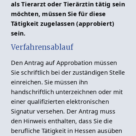
als Tierarzt oder Tierärztin tätig sein
Dezernat 54 - Veterinärwesen und
möchten, müssen Sie für diese
Verbraucherschutz
Tätigkeit zugelassen (approbiert)
Schanzenfeldstraße 8
sein.
35578 Wetzlar
Verfahrensablauf
Telefon: 0641 303-0
Telefax: 0641 303-5430
Den Antrag auf Approbation müssen
Sie schriftlich bei der zuständigen Stelle
E-Mail:
AbtV@rpgi.hessen.de
einreichen. Sie müssen ihn
handschriftlich unterzeichnen oder mit
Öffnungszeiten
einer qualifizierten elektronischen
Signatur versehen. Der Antrag muss
Das Regierungspräsidium Gießen ist
den Hinweis enthalten, dass Sie die
täglich telefonisch erreichbar:
berufliche Tätigkeit in Hessen ausüben