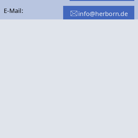
E-Mail:
info@herborn.de
Folge uns mit:
WhatsApp
Facebook
Instagram
RSS-Feed
Öffnungszeiten
Montag