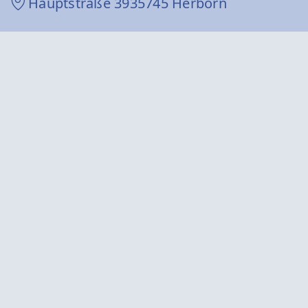
Hauptstraße 39
35745 Herborn
Haupteingang und Lieferanschrift:
Turmstraße 14-16
35745 Herborn
Behördenhotline:
+49 115
Telefon:
+49 2772 708 0
E-Mail:
info@herborn.de
Folge uns mit:
WhatsApp
Facebook